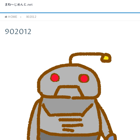
まね～じめんと.net
HOME
902012
902012