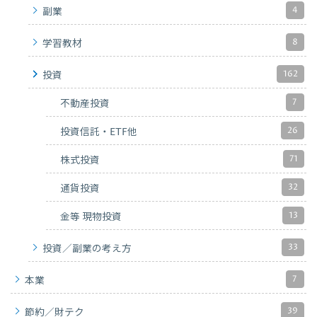
4
副業
8
学習教材
162
投資
7
不動産投資
26
投資信託・ETF他
71
株式投資
32
通貨投資
13
金等 現物投資
33
投資／副業の考え方
7
本業
39
節約／財テク