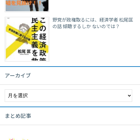
野党が政権取るには、経済学者 松尾匡
の話 傾聴するしか ないのでは？
アーカイブ
ア
ー
カ
イ
まとめ記事
ブ