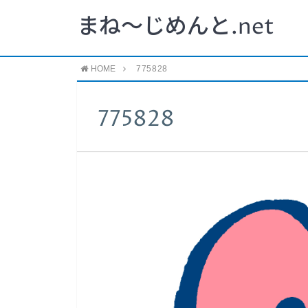
まね～じめんと.net
HOME
775828
775828