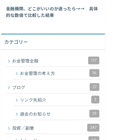
金融機関、どこがいいのか迷ったら→→ 具体
的な数値で比較した結果
カテゴリー
117
お金管理全般
16
お金管理の考え方
27
ブログ
3
リンク先紹介
19
過去のお知らせ
247
投資／副業