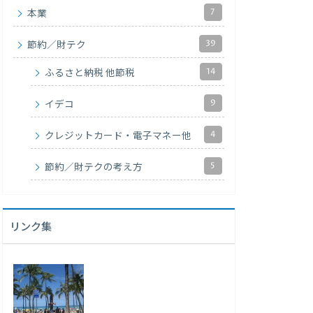
7
本業
39
節約／財テク
14
ふるさと納税 他節税
9
イデコ
4
クレジットカード・電子マネー他
5
節約／財テクの考え方
リンク集