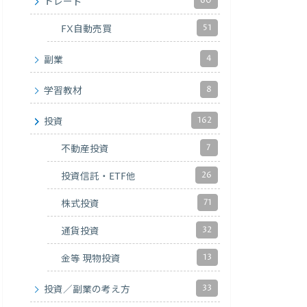
60
トレード
51
FX自動売買
4
副業
8
学習教材
162
投資
7
不動産投資
26
投資信託・ETF他
71
株式投資
32
通貨投資
13
金等 現物投資
33
投資／副業の考え方