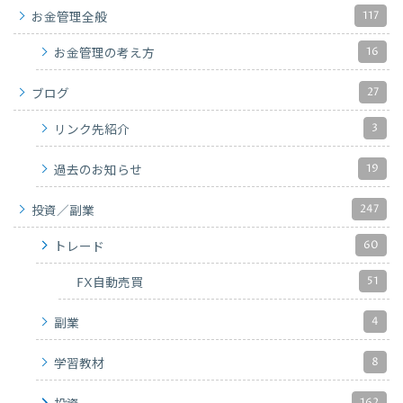
117
お金管理全般
16
お金管理の考え方
27
ブログ
3
リンク先紹介
19
過去のお知らせ
247
投資／副業
60
トレード
51
FX自動売買
4
副業
8
学習教材
162