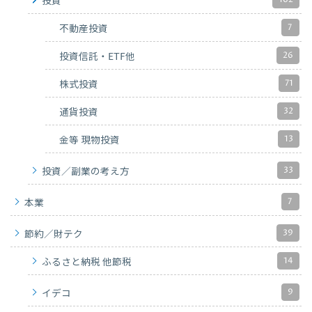
投資
7
不動産投資
26
投資信託・ETF他
71
株式投資
32
通貨投資
13
金等 現物投資
33
投資／副業の考え方
7
本業
39
節約／財テク
14
ふるさと納税 他節税
9
イデコ