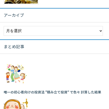
アーカイブ
ア
ー
カ
イ
まとめ記事
ブ
唯一の初心者向けの投資法 ”積み立て投資” で色々 計算した結果