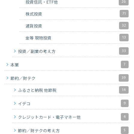
26
投資信託・ETF他
71
株式投資
32
通貨投資
13
金等 現物投資
33
投資／副業の考え方
7
本業
39
節約／財テク
14
ふるさと納税 他節税
9
イデコ
4
クレジットカード・電子マネー他
5
節約／財テクの考え方