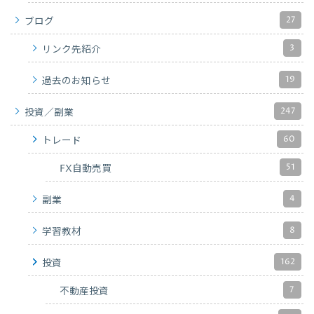
27
ブログ
3
リンク先紹介
19
過去のお知らせ
247
投資／副業
60
トレード
51
FX自動売買
4
副業
8
学習教材
162
投資
7
不動産投資