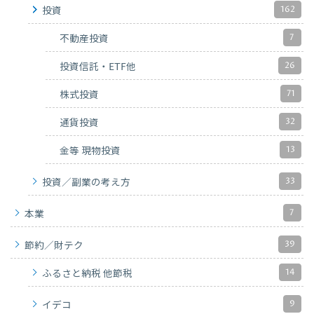
162
投資
7
不動産投資
26
投資信託・ETF他
71
株式投資
32
通貨投資
13
金等 現物投資
33
投資／副業の考え方
7
本業
39
節約／財テク
14
ふるさと納税 他節税
9
イデコ