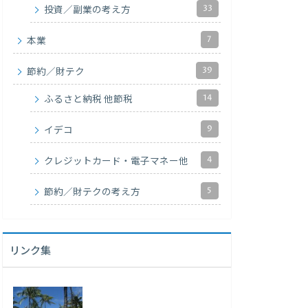
33
投資／副業の考え方
7
本業
39
節約／財テク
14
ふるさと納税 他節税
9
イデコ
4
クレジットカード・電子マネー他
5
節約／財テクの考え方
リンク集