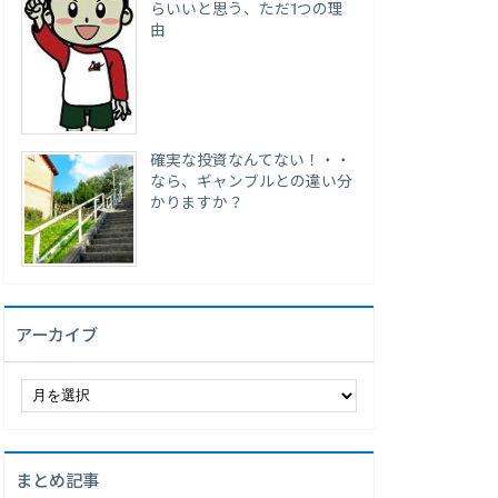
らいいと思う、ただ1つの理
由
確実な投資なんてない！・・
なら、ギャンブルとの違い分
かりますか？
アーカイブ
ア
ー
カ
イ
まとめ記事
ブ