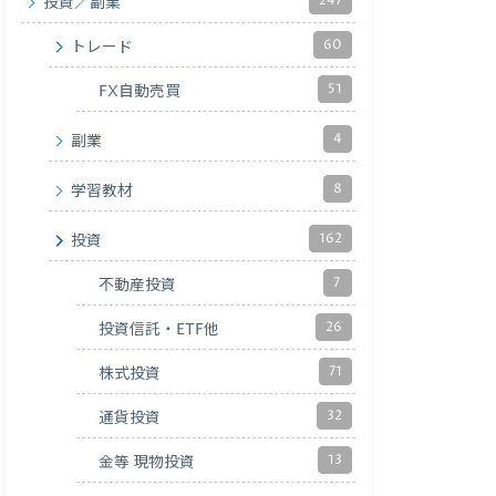
247
投資／副業
60
トレード
51
FX自動売買
4
副業
8
学習教材
162
投資
7
不動産投資
26
投資信託・ETF他
71
株式投資
32
通貨投資
13
金等 現物投資