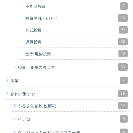
7
不動産投資
26
投資信託・ETF他
71
株式投資
32
通貨投資
13
金等 現物投資
33
投資／副業の考え方
7
本業
39
節約／財テク
14
ふるさと納税 他節税
9
イデコ
4
クレジットカード・電子マネー他