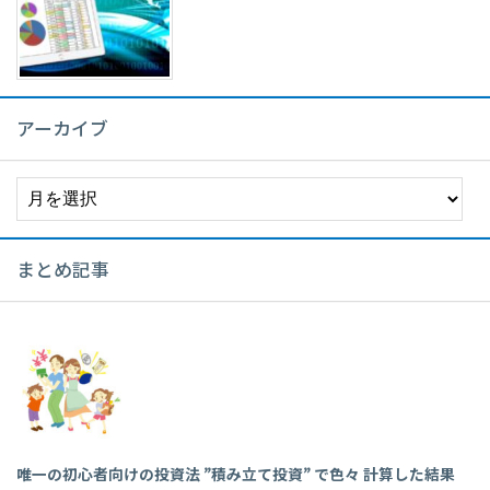
アーカイブ
ア
ー
カ
イ
まとめ記事
ブ
唯一の初心者向けの投資法 ”積み立て投資” で色々 計算した結果