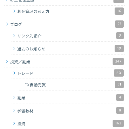
お金管理全般
16
お金管理の考え方
27
ブログ
3
リンク先紹介
19
過去のお知らせ
247
投資／副業
60
トレード
51
FX自動売買
4
副業
8
学習教材
162
投資