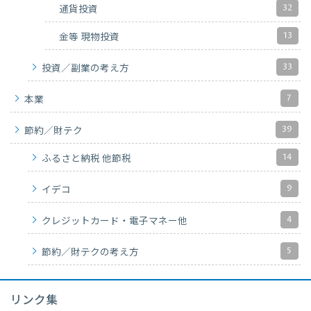
32
通貨投資
13
金等 現物投資
33
投資／副業の考え方
7
本業
39
節約／財テク
14
ふるさと納税 他節税
9
イデコ
4
クレジットカード・電子マネー他
5
節約／財テクの考え方
リンク集