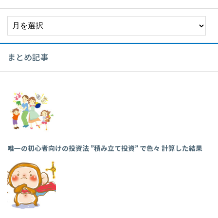
ア
ー
カ
イ
まとめ記事
ブ
唯一の初心者向けの投資法 ”積み立て投資” で色々 計算した結果