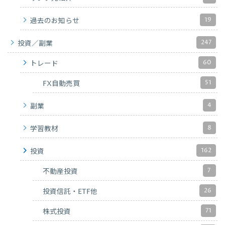
19
過去のお知らせ
247
投資／副業
60
トレード
51
FX自動売買
4
副業
8
学習教材
162
投資
7
不動産投資
26
投資信託・ETF他
71
株式投資