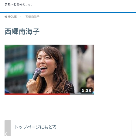
まね～じめんと.net
HOME
西郷南海子
西郷南海子
トップページにもどる