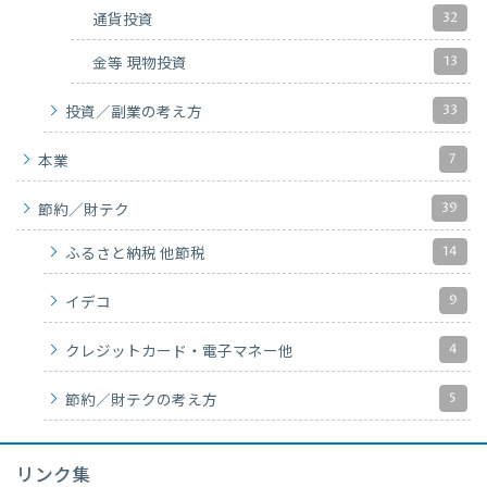
32
通貨投資
13
金等 現物投資
33
投資／副業の考え方
7
本業
39
節約／財テク
14
ふるさと納税 他節税
9
イデコ
4
クレジットカード・電子マネー他
5
節約／財テクの考え方
リンク集