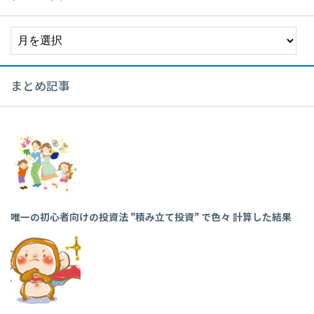
ア
ー
カ
イ
まとめ記事
ブ
唯一の初心者向けの投資法 ”積み立て投資” で色々 計算した結果