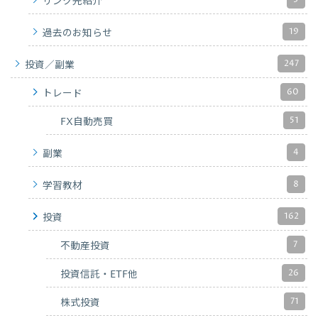
リンク先紹介
19
過去のお知らせ
247
投資／副業
60
トレード
51
FX自動売買
4
副業
8
学習教材
162
投資
7
不動産投資
26
投資信託・ETF他
71
株式投資