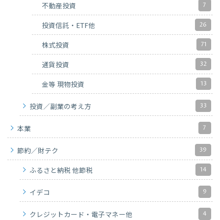
7
不動産投資
26
投資信託・ETF他
71
株式投資
32
通貨投資
13
金等 現物投資
33
投資／副業の考え方
7
本業
39
節約／財テク
14
ふるさと納税 他節税
9
イデコ
4
クレジットカード・電子マネー他