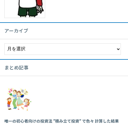
アーカイブ
ア
ー
カ
イ
まとめ記事
ブ
唯一の初心者向けの投資法 ”積み立て投資” で色々 計算した結果