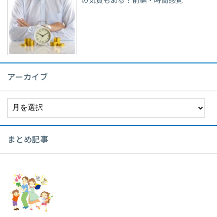
の気質もある？前編・時間感覚
アーカイブ
ア
ー
カ
イ
まとめ記事
ブ