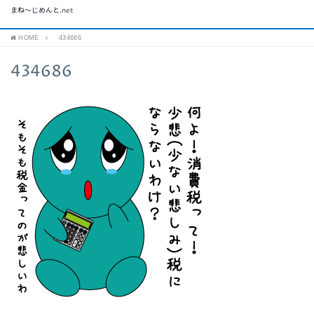
まね～じめんと.net
HOME
434686
434686