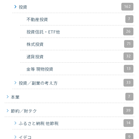
162
投資
7
不動産投資
26
投資信託・ETF他
71
株式投資
32
通貨投資
13
金等 現物投資
33
投資／副業の考え方
7
本業
39
節約／財テク
14
ふるさと納税 他節税
9
イデコ