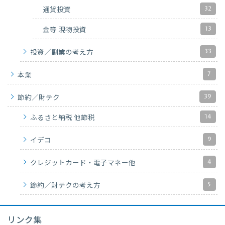
32
通貨投資
13
金等 現物投資
33
投資／副業の考え方
7
本業
39
節約／財テク
14
ふるさと納税 他節税
9
イデコ
4
クレジットカード・電子マネー他
5
節約／財テクの考え方
リンク集