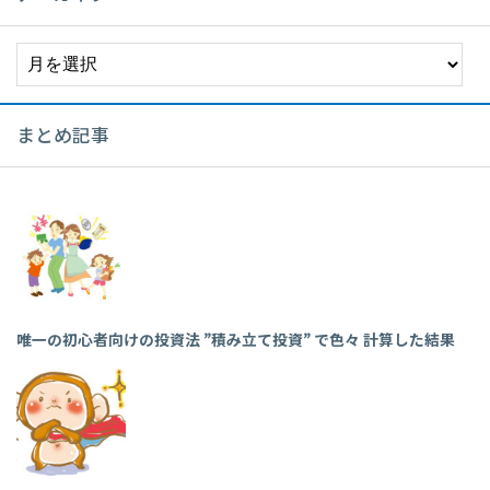
ア
ー
カ
イ
まとめ記事
ブ
唯一の初心者向けの投資法 ”積み立て投資” で色々 計算した結果