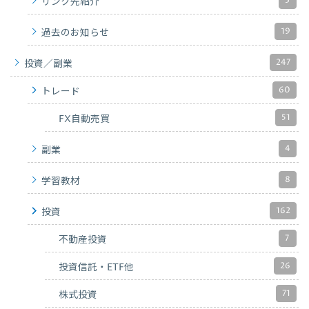
3
リンク先紹介
19
過去のお知らせ
247
投資／副業
60
トレード
51
FX自動売買
4
副業
8
学習教材
162
投資
7
不動産投資
26
投資信託・ETF他
71
株式投資