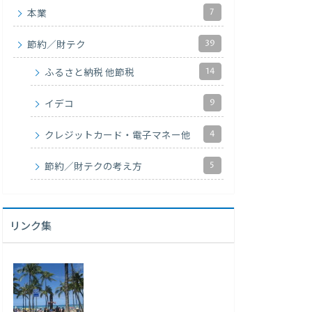
7
本業
39
節約／財テク
14
ふるさと納税 他節税
9
イデコ
4
クレジットカード・電子マネー他
5
節約／財テクの考え方
リンク集