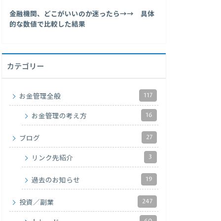
金融機関、どこがいいのか迷ったら→→ 具体
的な数値で比較した結果
カテゴリー
117
お金管理全般
16
お金管理の考え方
27
ブログ
3
リンク先紹介
19
過去のお知らせ
247
投資／副業