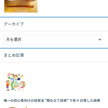
アーカイブ
ア
ー
カ
イ
まとめ記事
ブ
唯一の初心者向けの投資法 ”積み立て投資” で色々 計算した結果