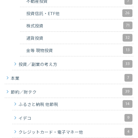
7
不動産投資
26
投資信託・ETF他
71
株式投資
32
通貨投資
13
金等 現物投資
33
投資／副業の考え方
7
本業
39
節約／財テク
14
ふるさと納税 他節税
9
イデコ
4
クレジットカード・電子マネー他