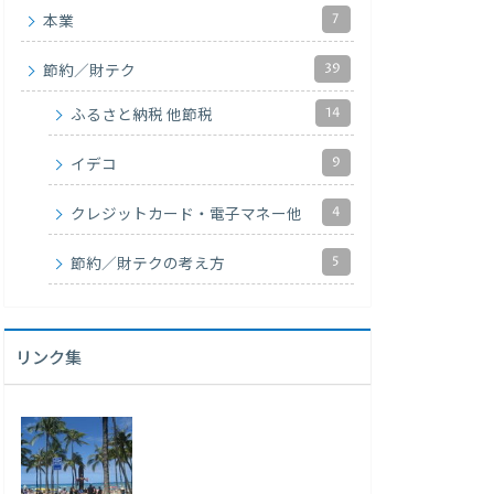
7
本業
39
節約／財テク
14
ふるさと納税 他節税
9
イデコ
4
クレジットカード・電子マネー他
5
節約／財テクの考え方
リンク集