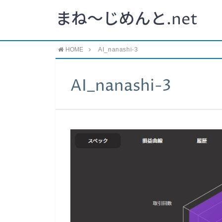
まね～じめんと.net
HOME
AI_nanashi-3
AI_nanashi-3