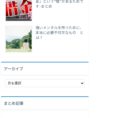
金」という“嘘”があるためで
す-まとめ
強いメンタルを持つために、
本当に必要不可欠なもの と
は？
アーカイブ
ア
ー
カ
イ
まとめ記事
ブ