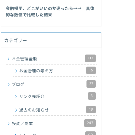
金融機関、どこがいいのか迷ったら→→ 具体
的な数値で比較した結果
カテゴリー
117
お金管理全般
16
お金管理の考え方
27
ブログ
3
リンク先紹介
19
過去のお知らせ
247
投資／副業