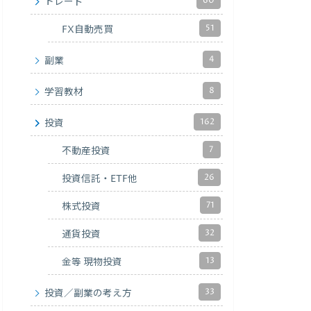
60
トレード
51
FX自動売買
4
副業
8
学習教材
162
投資
7
不動産投資
26
投資信託・ETF他
71
株式投資
32
通貨投資
13
金等 現物投資
33
投資／副業の考え方