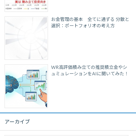
お金管理の基本 全てに通ずる 分散と
選択：ポートフォリオの考え方
WR高評価積み立ての推奨積立金やシ
ュミュレーションをAIに聞いてみた！
アーカイブ
ア