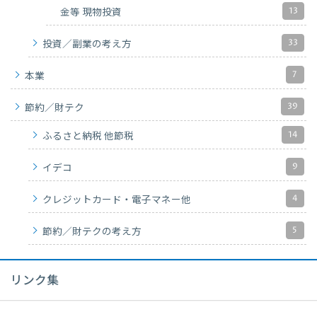
13
金等 現物投資
33
投資／副業の考え方
7
本業
39
節約／財テク
14
ふるさと納税 他節税
9
イデコ
4
クレジットカード・電子マネー他
5
節約／財テクの考え方
リンク集