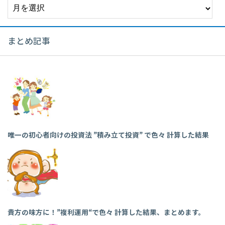
ー
カ
イ
まとめ記事
ブ
唯一の初心者向けの投資法 ”積み立て投資” で色々 計算した結果
貴方の味方に！”複利運用“で色々 計算した結果、まとめます。