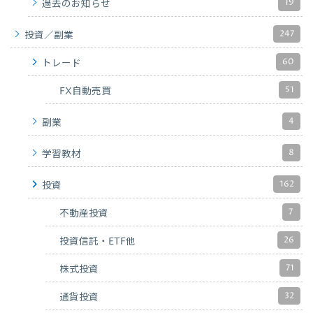
19
過去のお知らせ
247
投資／副業
60
トレード
51
FX自動売買
4
副業
8
学習教材
162
投資
7
不動産投資
26
投資信託・ETF他
71
株式投資
32
通貨投資