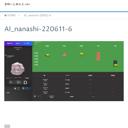
まね～じめんと.net
HOME
AI_nanashi-220611-6
AI_nanashi-220611-6