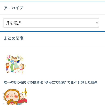
アーカイブ
ア
ー
カ
イ
まとめ記事
ブ
唯一の初心者向けの投資法 ”積み立て投資” で色々 計算した結果