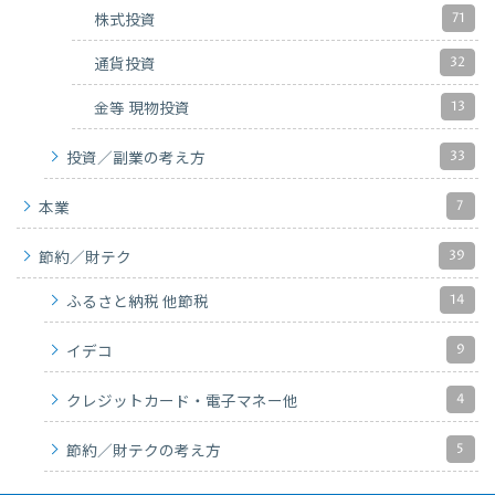
71
株式投資
32
通貨投資
13
金等 現物投資
33
投資／副業の考え方
7
本業
39
節約／財テク
14
ふるさと納税 他節税
9
イデコ
4
クレジットカード・電子マネー他
5
節約／財テクの考え方