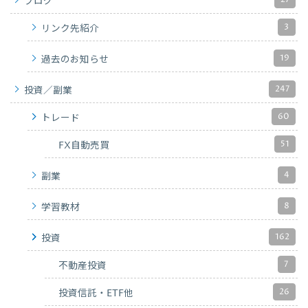
ブログ
3
リンク先紹介
19
過去のお知らせ
247
投資／副業
60
トレード
51
FX自動売買
4
副業
8
学習教材
162
投資
7
不動産投資
26
投資信託・ETF他