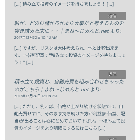
[…] 積み立て投資のイメージを持ちましょう！ […]
返信
私が、どの位儲かるかより大事だと考えるものを
突き詰めた末に・・｜まね～じめんと.net
より:
2017年12月30日 10:46 AM
[…] ですが、リスクは大体考えられ、他と比較出来ま
す。→参照記事：“積み立て投資のイメージを持ちましょ
う！” […]
返信
積み立て投資と、自動売買を組み合わせちゃった
のがこちら｜まね～じめんと.net
より:
2017年12月26日 12:08 PM
[…] ただし、例えば、価格が上がり続ける状態では、自
動売買せずに、そのまま持ち続けた方が利益(評価益、配
当)が出ることは心にとめておいて下さい。→積み立て投
資のイメージをより明確にするにはこちら […]