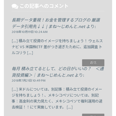
この記事へのコメント
長期データ重視！お金を管理するブログの 厳選
データ引用先↓↓ | まね～じめんと.net
より:
2018年10月19日 10:24 AM
[…] 積み立て投資のイメージを持ちましょう！ ウェルス
ナビ VS 米国株ETF 差がつき過ぎたために、追加調査 ト
ルコリラ […]
返信
毎月 積み立てるとして、どの日がいいの？ ＜通
貨投資編＞｜まね～じめんと.net
より:
2018年7月21日 10:49 PM
[…] 米ドルについては、別記事：積み立て投資のイメー
ジを持ちましょう！、メキシコペソについては、別記
事：高金利の実力見たく、メキシコペソで複利運用の過
去検証！！にて実施しています。 […]