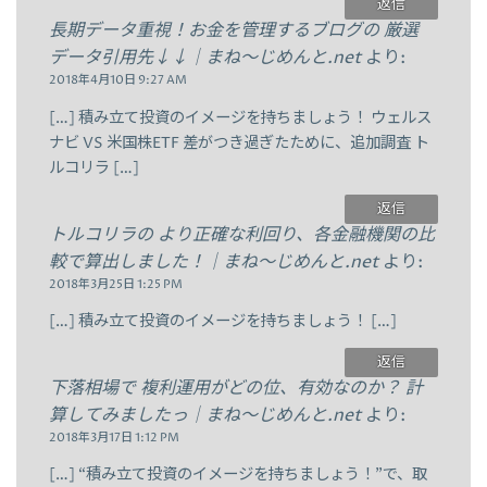
返信
長期データ重視！お金を管理するブログの 厳選
データ引用先↓↓｜まね～じめんと.net
より:
2018年4月10日 9:27 AM
[…] 積み立て投資のイメージを持ちましょう！ ウェルス
ナビ VS 米国株ETF 差がつき過ぎたために、追加調査 ト
ルコリラ […]
返信
トルコリラの より正確な利回り、各金融機関の比
較で算出しました！｜まね～じめんと.net
より:
2018年3月25日 1:25 PM
[…] 積み立て投資のイメージを持ちましょう！ […]
返信
下落相場で 複利運用がどの位、有効なのか？ 計
算してみましたっ｜まね～じめんと.net
より:
2018年3月17日 1:12 PM
[…] “積み立て投資のイメージを持ちましょう！”で、取