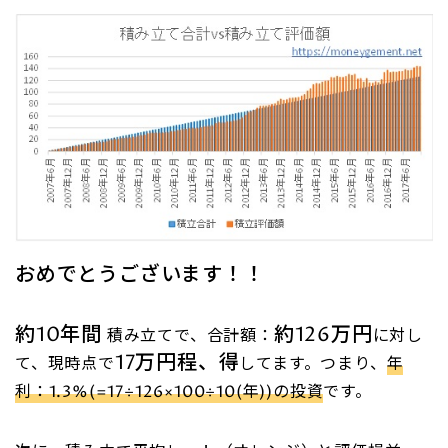
おめでとうございます！！
約10年間
約126万円
積み立てで、合計額：
に対し
17万円程、得
て、現時点で
してます。つまり、
年
利：1.3%(=17÷126×100÷10(年))の投資
です。