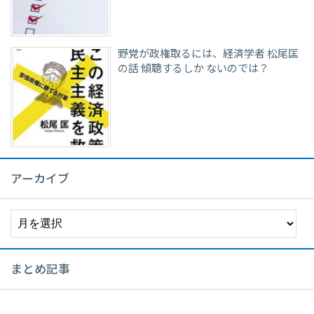
野党が政権取るには、経済学者 松尾匡
の話 傾聴するしか ないのでは？
アーカイブ
ア
ー
カ
イ
まとめ記事
ブ