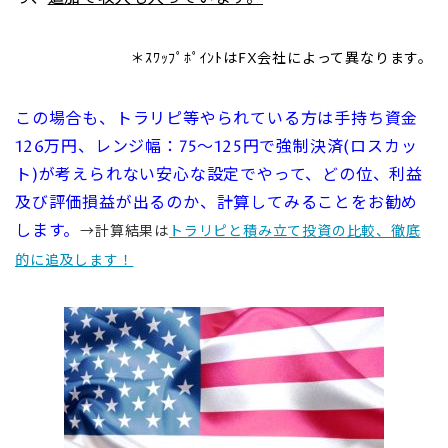
＊ｽﾜｯﾌﾟﾎﾟｲﾝﾄはFX会社によって異なります。
この場合も、トラリピ等やられている方は手持ち資金
126万円、レンジ幅：75～125円で強制決済(ロスカッ
ト)が考えられない安心な設定で
やって、どの位、利益
及び評価損益が出るのか、計算してみることをお勧め
します。
→計算結果は
トラリピと積み立て投資の比較、徹底
的に追及します！