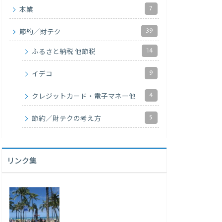
7
本業
39
節約／財テク
14
ふるさと納税 他節税
9
イデコ
4
クレジットカード・電子マネー他
5
節約／財テクの考え方
リンク集