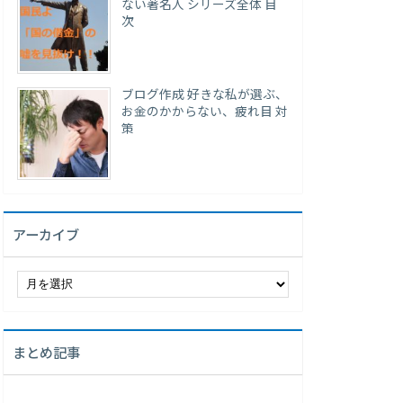
ない著名人 シリーズ全体 目
次
ブログ作成 好きな私が選ぶ、
お金のかからない、疲れ目 対
策
アーカイブ
ア
ー
カ
イ
まとめ記事
ブ