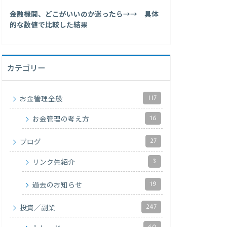
金融機関、どこがいいのか迷ったら→→ 具体
的な数値で比較した結果
カテゴリー
117
お金管理全般
16
お金管理の考え方
27
ブログ
3
リンク先紹介
19
過去のお知らせ
247
投資／副業