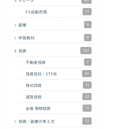
60
トレード
51
FX自動売買
4
副業
8
学習教材
162
投資
7
不動産投資
26
投資信託・ETF他
71
株式投資
32
通貨投資
13
金等 現物投資
33
投資／副業の考え方