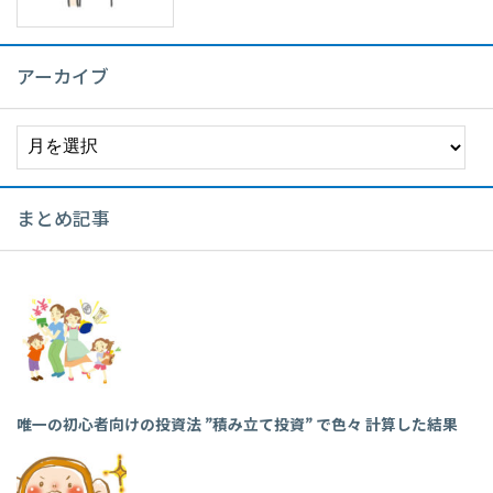
アーカイブ
ア
ー
カ
イ
まとめ記事
ブ
唯一の初心者向けの投資法 ”積み立て投資” で色々 計算した結果