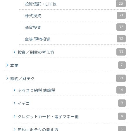
26
投資信託・ETF他
71
株式投資
32
通貨投資
13
金等 現物投資
33
投資／副業の考え方
7
本業
39
節約／財テク
14
ふるさと納税 他節税
9
イデコ
4
クレジットカード・電子マネー他
5
節約／財テクの考え方