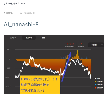
まね～じめんと.net
HOME
AI_nanashi-8
AI_nanashi-8