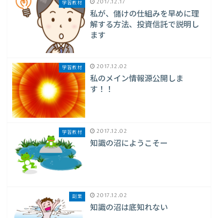
2017.12.17
学習教材
私が、儲けの仕組みを早めに理
解する方法、投資信託で説明し
ます
2017.12.02
学習教材
私のメイン情報源公開しま
す！！
2017.12.02
学習教材
知識の沼にようこそー
2017.12.02
副業
知識の沼は底知れない