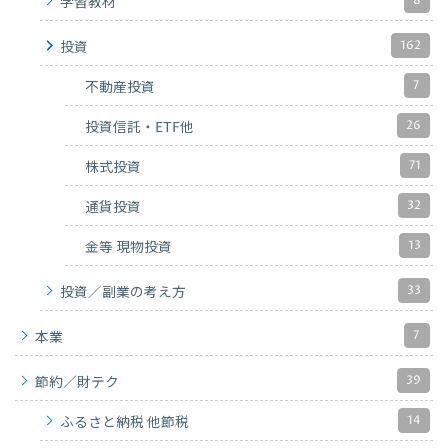
8
学習教材
162
投資
7
不動産投資
26
投資信託・ETF他
71
株式投資
32
通貨投資
13
金等 現物投資
33
投資／副業の考え方
7
本業
39
節約／財テク
14
ふるさと納税 他節税