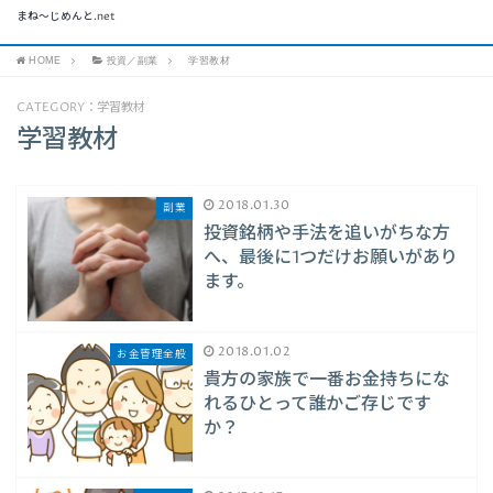
まね～じめんと.net
HOME
投資／副業
学習教材
CATEGORY：学習教材
学習教材
2018.01.30
副業
投資銘柄や手法を追いがちな方
へ、最後に1つだけお願いがあり
ます。
2018.01.02
お金管理全般
貴方の家族で一番お金持ちにな
れるひとって誰かご存じです
か？