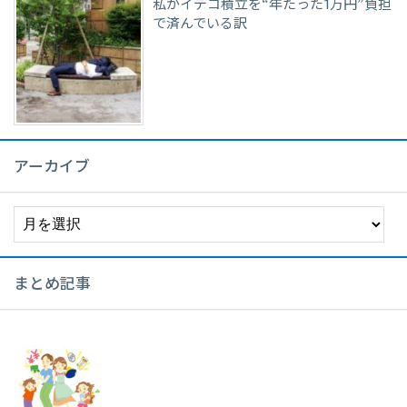
私がイデコ積立を“年たった1万円”負担
で済んでいる訳
アーカイブ
ア
ー
カ
イ
まとめ記事
ブ