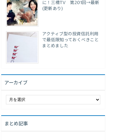
に！三橋TV 第201回→最新
(更新あり)
アクティブ型の投資信託利用
で最低限知っておくべきこと
まとめました
アーカイブ
ア
ー
カ
イ
まとめ記事
ブ