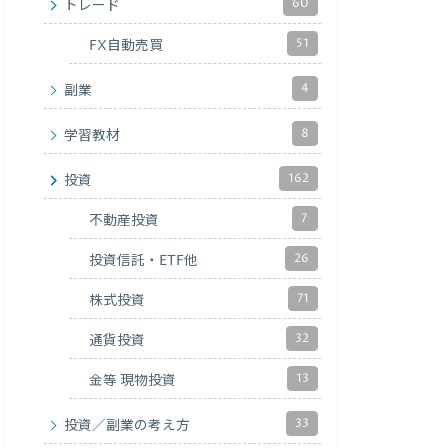
60
トレード
51
FX自動売買
4
副業
8
学習教材
162
投資
7
不動産投資
26
投資信託・ETF他
71
株式投資
32
通貨投資
13
金等 現物投資
33
投資／副業の考え方