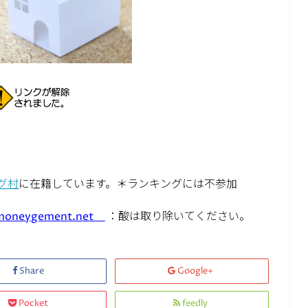
グ村
に在籍しています。＊ランキングには不参加
moneygement.net
：酸は取り除いてください。
Share
Google+
Pocket
feedly