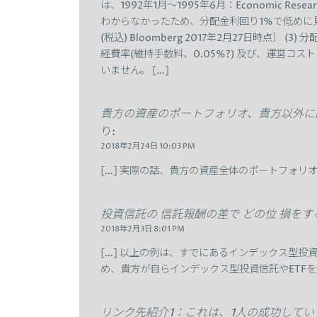
は、1992年1月～1995年6月：Economic Resear
わからなかったため、分配金利回り1%で低めに見
(税込) Bloomberg 2017年2月27日時点〕 
経費率(維持手数料、0.05%?) 及び、運営コス
いません。 […]
貴方の資産のポートフォリオ、貴方以外に誰
り:
2018年2月24日 10:03 PM
[…] 実際の話、貴方の資産全体のポートフォリ
投資信託の 信託報酬の差で どの位 損をす
2018年2月3日 8:01 PM
[…] 以上の例は、すでにあるインデックス型投
め、貴方が自らインデックス型投資信託やETFを
リンク先紹介1：これは、1人の成功してい