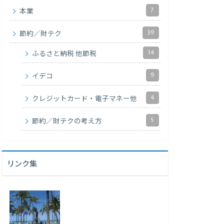
7
本業
39
節約／財テク
14
ふるさと納税 他節税
9
イデコ
4
クレジットカード・電子マネー他
5
節約／財テクの考え方
リンク集