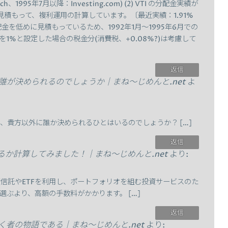
ch、1995年7月以降：Investing.com) (2) VTI の分配金実績が
積もって、複利運用の計算しています。〔最近実績：1.91%
(3) 分配金を低めに見積もっているため、1992年1月～1995年6月での
トを1%と設定した場合の税金分(消費税、+0.08%?)は考慮して
返信
が決められるのでしょうか｜まね～じめんと.net
よ
オ、貴方以外に誰か決められるひとはいるのでしょうか？ […]
返信
るか計算してみました！｜まね～じめんと.net
より:
資信託やETFを利用し、ポートフォリオを組む投資サービスのた
選ぶより、高額の手数料がかかります。 […]
返信
く者の物語である｜まね～じめんと.net
より: