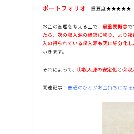
ポートフォリオ
重要度★★★★★
お金の管理を考える上で、
最重要概念
で
たら、次の収入源の構築に移り、より複
入の得られている収入源も更に細分化し
いきます。
それによって、
①収入源の安定化
と
②収
関連記事：
普通のひとがお金持ちになる