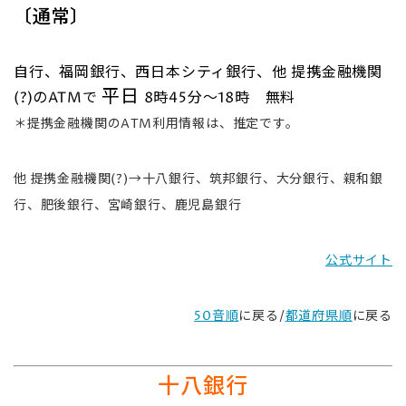
〔通常〕
自行、福岡銀行、西日本シティ銀行、他 提携金融機関
平日
(?)のATMで
8時45分～18時 無料
＊提携金融機関のATM利用情報は、推定です。
他 提携金融機関(?)→十八銀行、筑邦銀行、大分銀行、親和銀
行、肥後銀行、宮崎銀行、鹿児島銀行
公式サイト
50音順
に戻る/
都道府県順
に戻る
十八銀行