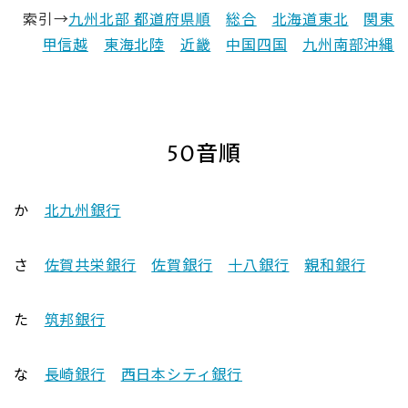
索引→
九州北部 都道府県順
総合
北海道東北
関東
甲信越
東海北陸
近畿
中国四国
九州南部沖縄
50音順
か
北九州銀行
さ
佐賀共栄銀行
佐賀銀行
十八銀行
親和銀行
た
筑邦銀行
な
長崎銀行
西日本シティ銀行