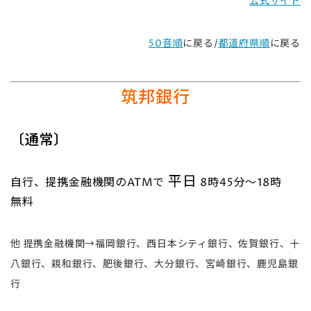
公式サイト
50音順
に戻る/
都道府県順
に戻る
筑邦銀行
〔通常〕
平日
自行、提携金融機関のATMで
8時45分～18時
無料
他 提携金融機関→福岡銀行、西日本シティ銀行、佐賀銀行、十
八銀行、親和銀行、肥後銀行、大分銀行、宮崎銀行、鹿児島銀
行