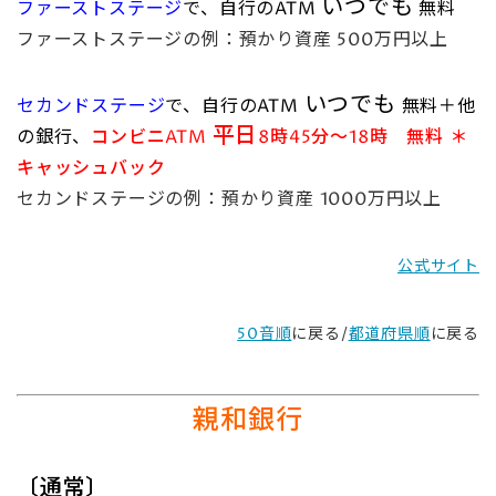
いつでも
ファーストステージ
で、
自行のATM
無料
ファーストステージの例：預かり資産 500万円以上
いつでも
セカンドステージ
で、
自行のATM
無料＋他
平日
の銀行、
コンビニATM
8時45分～18時 無料 ＊
キャッシュバック
セカンドステージの例：預かり資産 1000万円以上
公式サイト
50音順
に戻る/
都道府県順
に戻る
親和銀行
〔通常〕