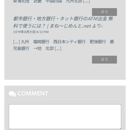
東海北陸 近畿 中国四国 九州北部 […]
返信
都市銀行・地方銀行・ネット銀行のATM出金 無
料で使うには？ | まね～じめんと.net
より:
2019年8月31日 4:12 PM
[…] 九州 福岡銀行 西日本シティ銀行 肥後銀行 鹿
児島銀行 →他 北部 […]
返信
COMMENT