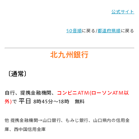
公式サイト
50音順
に戻る/
都道府県順
に戻る
北九州銀行
〔通常〕
自行、提携金融機関、
コンビニATM(ローソンATM以
平日
外)
で
8時45分～18時 無料
他 提携金融機関→山口銀行、もみじ銀行、山口県内の信用金
庫、西中国信用金庫