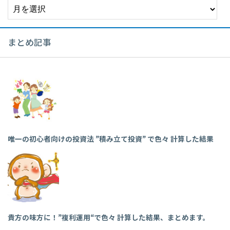
ー
カ
イ
まとめ記事
ブ
唯一の初心者向けの投資法 ”積み立て投資” で色々 計算した結果
貴方の味方に！”複利運用“で色々 計算した結果、まとめます。