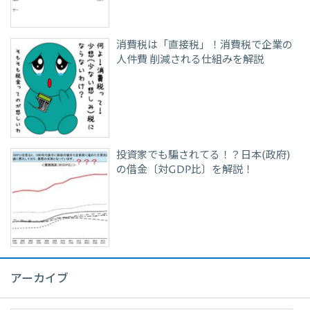
消費税は「直接税」！消費税で企業の
人件費 削減される仕組みを解説
投資家でも騙されてる！？日本(政府)
の借金〔対GDP比〕を解説！
アーカイブ
ア