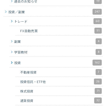
19
過去のお知らせ
247
投資／副業
60
トレード
51
FX自動売買
4
副業
8
学習教材
162
投資
7
不動産投資
26
投資信託・ETF他
71
株式投資
32
通貨投資