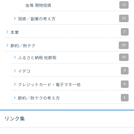
13
金等 現物投資
33
投資／副業の考え方
7
本業
39
節約／財テク
14
ふるさと納税 他節税
9
イデコ
4
クレジットカード・電子マネー他
5
節約／財テクの考え方
リンク集