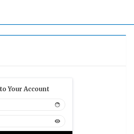
 to Your Account
face
visibility