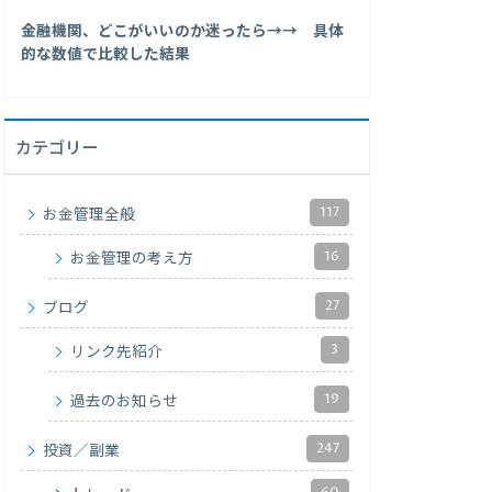
金融機関、どこがいいのか迷ったら→→ 具体
的な数値で比較した結果
カテゴリー
117
お金管理全般
16
お金管理の考え方
27
ブログ
3
リンク先紹介
19
過去のお知らせ
247
投資／副業