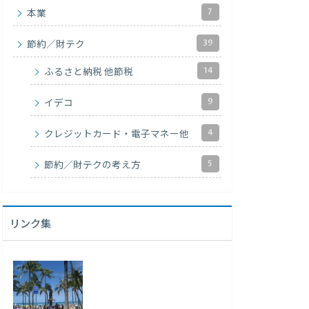
7
本業
39
節約／財テク
14
ふるさと納税 他節税
9
イデコ
4
クレジットカード・電子マネー他
5
節約／財テクの考え方
リンク集