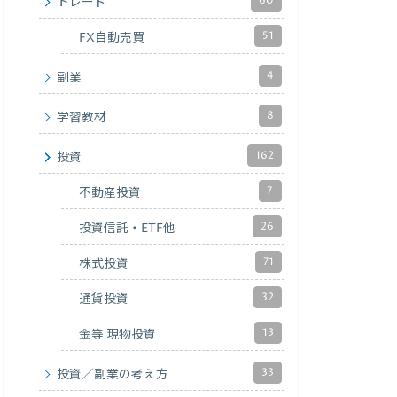
60
トレード
51
FX自動売買
4
副業
8
学習教材
162
投資
7
不動産投資
26
投資信託・ETF他
71
株式投資
32
通貨投資
13
金等 現物投資
33
投資／副業の考え方