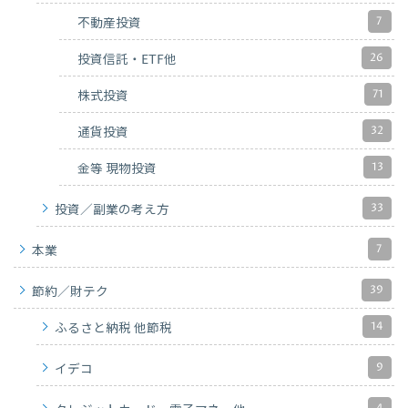
7
不動産投資
26
投資信託・ETF他
71
株式投資
32
通貨投資
13
金等 現物投資
33
投資／副業の考え方
7
本業
39
節約／財テク
14
ふるさと納税 他節税
9
イデコ