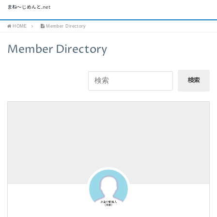
まね～じめんと.net
HOME
Member Directory
Member Directory