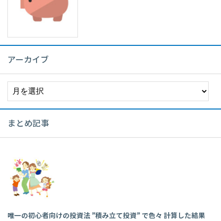
アーカイブ
ア
ー
カ
イ
まとめ記事
ブ
唯一の初心者向けの投資法 ”積み立て投資” で色々 計算した結果