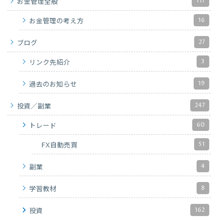
117
お金管理全般
16
お金管理の考え方
27
ブログ
3
リンク先紹介
19
過去のお知らせ
247
投資／副業
60
トレード
51
FX自動売買
4
副業
8
学習教材
162
投資