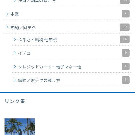
33
投資／副業の考え方
7
本業
39
節約／財テク
14
ふるさと納税 他節税
9
イデコ
4
クレジットカード・電子マネー他
5
節約／財テクの考え方
リンク集