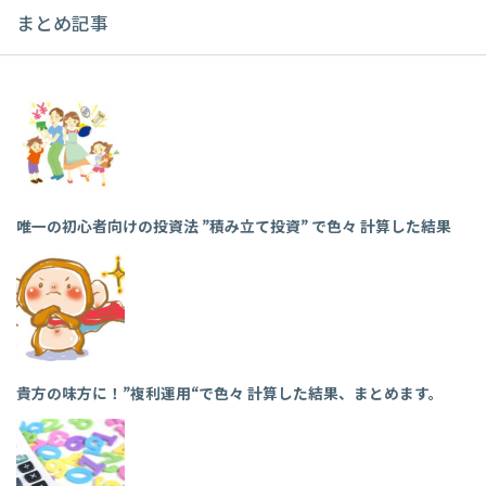
イ
まとめ記事
ブ
唯一の初心者向けの投資法 ”積み立て投資” で色々 計算した結果
貴方の味方に！”複利運用“で色々 計算した結果、まとめます。