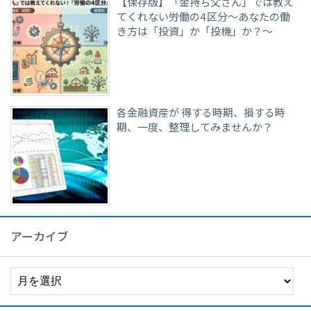
【保存版】「金持ち父さん」では教え
てくれない労働の4区分〜あなたの働
き方は「投資」か「投機」か？〜
各金融資産が 得する時期、損する時
期、一度、整理してみませんか？
アーカイブ
ア
ー
カ