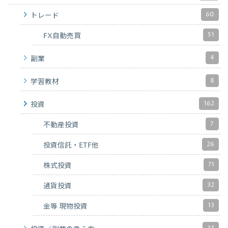
60
トレード
51
FX自動売買
4
副業
8
学習教材
162
投資
7
不動産投資
26
投資信託・ETF他
71
株式投資
32
通貨投資
13
金等 現物投資