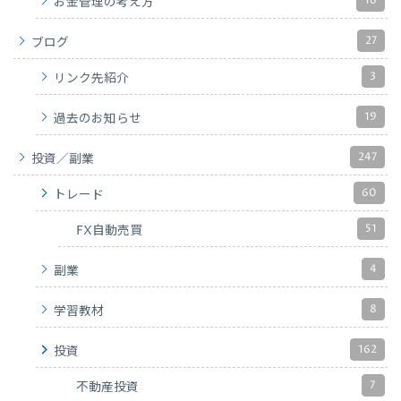
16
お金管理の考え方
27
ブログ
3
リンク先紹介
19
過去のお知らせ
247
投資／副業
60
トレード
51
FX自動売買
4
副業
8
学習教材
162
投資
7
不動産投資