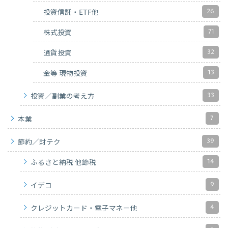
26
投資信託・ETF他
71
株式投資
32
通貨投資
13
金等 現物投資
33
投資／副業の考え方
7
本業
39
節約／財テク
14
ふるさと納税 他節税
9
イデコ
4
クレジットカード・電子マネー他