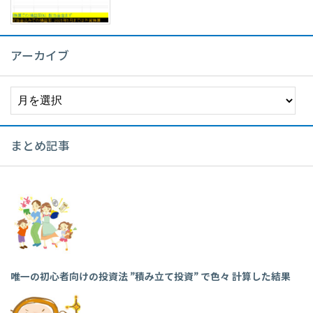
アーカイブ
ア
ー
カ
イ
まとめ記事
ブ
唯一の初心者向けの投資法 ”積み立て投資” で色々 計算した結果