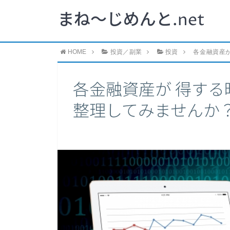
まね～じめんと.net
HOME
投資／副業
投資
各金融資産
各金融資産が 得す
整理してみませんか