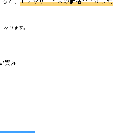
こると、
モノやサービスの価格が下がり続
山あります。
弱い資産
。