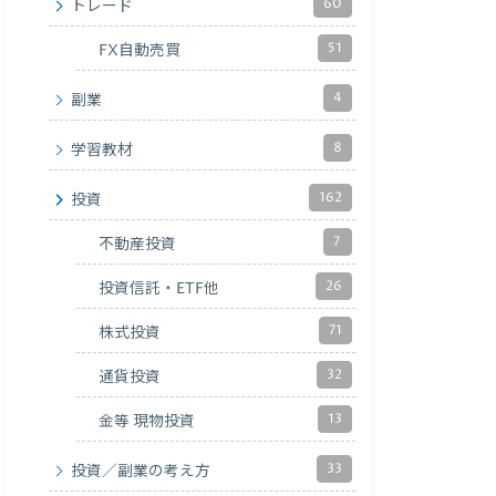
60
トレード
51
FX自動売買
4
副業
8
学習教材
162
投資
7
不動産投資
26
投資信託・ETF他
71
株式投資
32
通貨投資
13
金等 現物投資
33
投資／副業の考え方