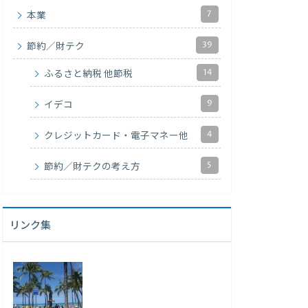
7
本業
39
節約／財テク
14
ふるさと納税 他節税
9
イデコ
4
クレジットカード・電子マネー他
5
節約／財テクの考え方
リンク集