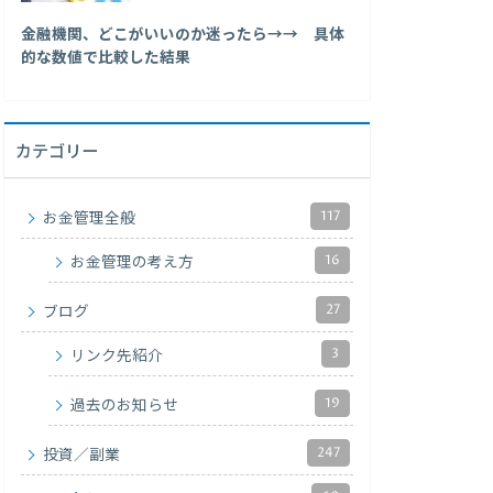
金融機関、どこがいいのか迷ったら→→ 具体
的な数値で比較した結果
カテゴリー
117
お金管理全般
16
お金管理の考え方
27
ブログ
3
リンク先紹介
19
過去のお知らせ
247
投資／副業