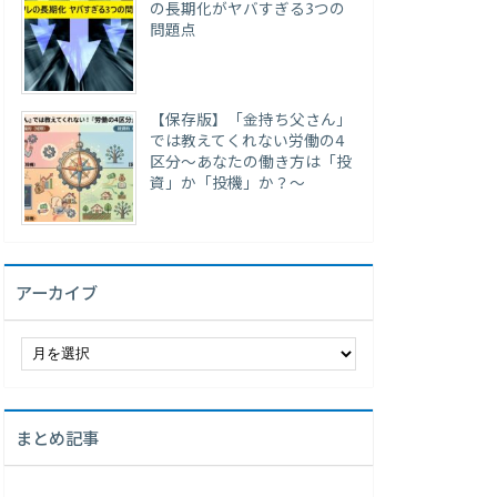
の長期化がヤバすぎる3つの
問題点
【保存版】「金持ち父さん」
では教えてくれない労働の4
区分〜あなたの働き方は「投
資」か「投機」か？〜
アーカイブ
ア
ー
カ
イ
まとめ記事
ブ