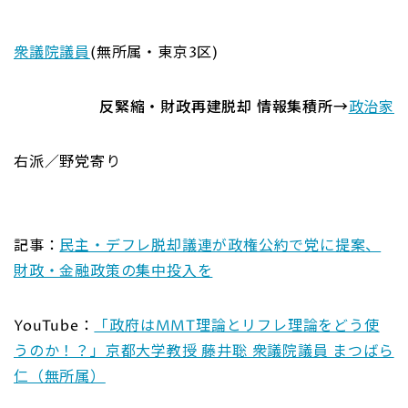
衆議院議員
(無所属・東京3区)
反緊縮・財政再建脱却 情報集積所→
政治家
右派／野党寄り
記事：
民主・デフレ脱却議連が政権公約で党に提案、
財政・金融政策の集中投入を
YouTube：
「政府はMMT理論とリフレ理論をどう使
うのか！？」京都大学教授 藤井聡 衆議院議員 まつばら
仁（無所属）