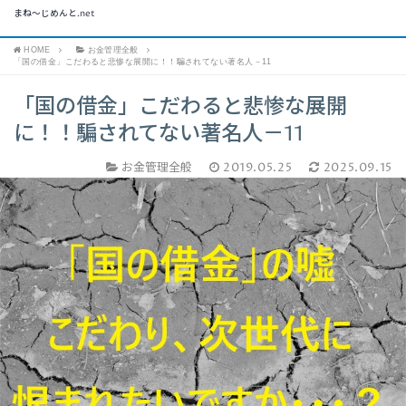
まね～じめんと.net
HOME
お金管理全般
「国の借金」こだわると悲惨な展開に！！騙されてない著名人－11
「国の借金」こだわると悲惨な展開
に！！騙されてない著名人－11
お金管理全般
2019.05.25
2025.09.15