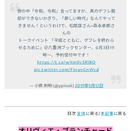
世の中「令和、令和」言ってますが、真のデフレ脱
却ができないかぎり、「新しい時代」なんてやって
きません！というわけで、松尾匡さん×森永卓郎さ
んの
トークイベント 「平成とともに、デフレを終わら
せるために」＠八重洲ブックセンター、6月3日19
時～、予約受付中です！
https://t.co/wXm0cSRlBQ
pic.twitter.com/FsvuvGnWcd
— 小原 央明 (@ppinok)
2019年5月12日
目次
全体
に戻る/
本記事
に戻る