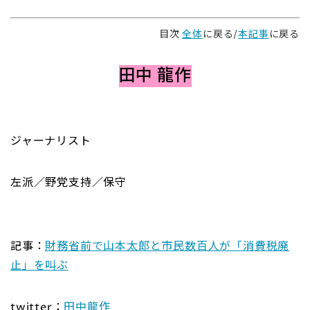
目次
全体
に戻る/
本記事
に戻る
田中 龍作
ジャーナリスト
左派／野党支持／保守
記事：
財務省前で山本太郎と市民数百人が「消費税廃
止」を叫ぶ
twitter：
田中龍作