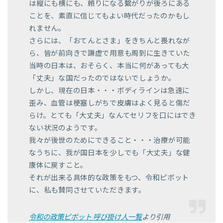
は縦にも横にも、頼りになる繋がりが後ろにある
ことを、素直に信じてもよい時代だったのかもし
れません。
さらには、「おてんとさま」をきちんと畏れなが
ら、皆が前向きで謙虚で用意も周到に生きていた
当時の日本は、おそらく、本当に何があっても大
「丈夫」な国だったのではないでしょうか。
しかし、現在の日本・・・ボディラインは急速に
歪み、血管は梗塞しがちで皮膚はよく見ると傷だ
らけ。とても「大丈夫」なんてセリフを口にはでき
ない状況のようです。
我々が後世のためにできること・・・治療が可能
なうちに、我が国日本を少しでも「大丈夫」な健
康体に戻すこと。
それが出来る具体的な政策をもつ、令和ピボット
に、私も賛同させていただきます。
令和の政策ピボット 呼び掛け人一覧
より引用