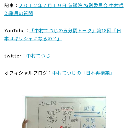
記事：
２０１２年７月１９日 参議院 特別委員会 中村哲
治議員の質問
YouTube：
「中村てつじの五分間トーク」第18回「日
本はギリシャになるの？」
twitter：
中村てつじ
オフィシャルブログ：
中村てつじの「日本再構築」