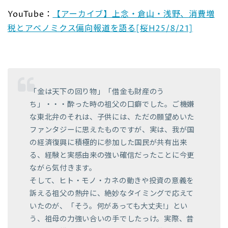
YouTube：
【アーカイブ】上念・倉山・浅野、消費増
税とアベノミクス偏向報道を語る[桜H25/8/21]
「金は天下の回り物」「借金も財産のう
ち」・・・酔った時の祖父の口癖でした。ご機嫌
な東北弁のそれは、子供には、ただの願望めいた
ファンタジーに思えたものですが、実は、我が国
の経済復興に積極的に参加した国民が共有出来
る、経験と実感由来の強い確信だったことに今更
ながら気付きます。
そして、ヒト・モノ・カネの動きや投資の意義を
訴える祖父の熱弁に、絶妙なタイミングで応えて
いたのが、「そう。何があっても大丈夫!」とい
う、祖母の力強い合いの手でしたっけ。実際、昔