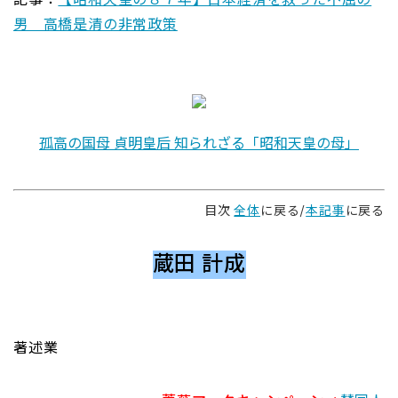
記事：
【昭和天皇の８７年】日本経済を救った不屈の
男 高橋是清の非常政策
孤高の国母 貞明皇后 知られざる「昭和天皇の母」
目次
全体
に戻る/
本記事
に戻る
蔵田 計成
著述業