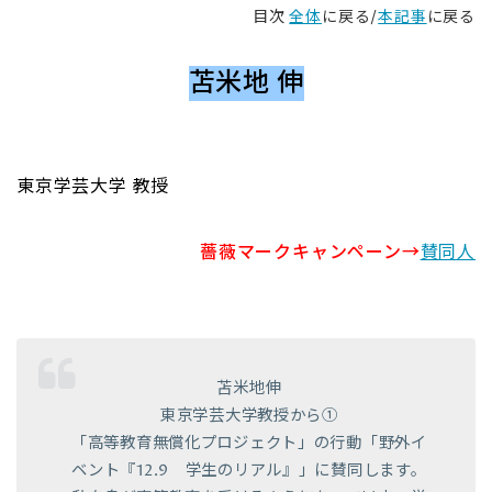
目次
全体
に戻る/
本記事
に戻る
苫米地 伸
東京学芸大学 教授
薔薇マークキャンペーン→
賛同人
苫米地伸
東京学芸大学教授から①
「高等教育無償化プロジェクト」の行動「野外イ
ベント『12.9 学生のリアル』」に賛同します。