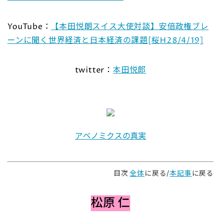
YouTube：
【本田悦朗スイス大使対談】安倍政権ブレ
ーンに聞く世界経済と日本経済の課題[桜H28/4/19]
twitter：
本田悦郎
アベノミクスの真実
目次
全体
に戻る/
本記事
に戻る
松原 仁