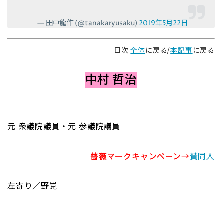
— 田中龍作 (@tanakaryusaku)
2019年5月22日
目次
全体
に戻る/
本記事
に戻る
中村 哲治
元 衆議院議員・元 参議院議員
薔薇マークキャンペーン→
賛同人
左寄り／野党