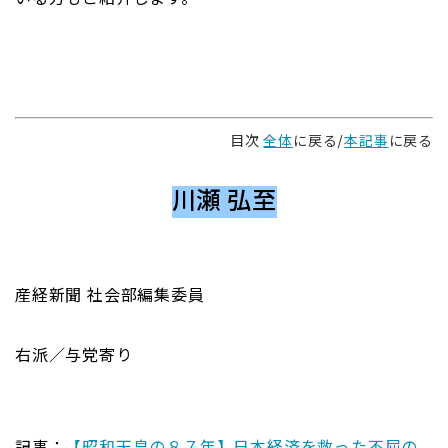
目次
全体
に戻る/
本記事
に戻る
川瀬 弘至
産経新聞 社会部編集委員
右派／与党寄り