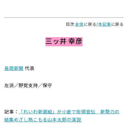
目次
全体
に戻る/
本記事
に戻る
三ッ井 幸彦
長周新聞
代表
左派／野党支持／保守
記事：
「れいわ新選組」が小倉で街頭宣伝 新勢力の
結集めざし熱こもる山本太郎の演説