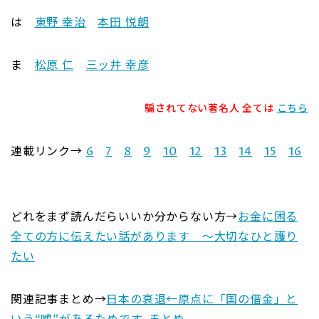
は
東野 幸治
本田 悦朗
ま
松原 仁
三ッ井 幸彦
騙されてない著名人 全ては
こちら
連載リンク→
6
7
8
9
10
12
13
14
15
16
どれをまず読んだらいいか分からない方→
お金に困る
全ての方に伝えたい話があります ～大切なひと護り
たい
関連記事まとめ→
日本の衰退←原点に「国の借金」と