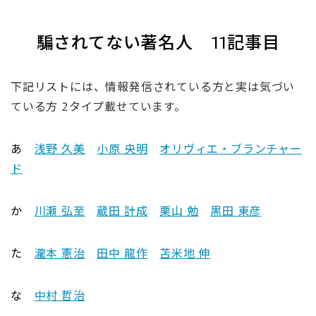
騙されてない著名人 11記事目
下記リストには、情報発信されている方と実は気づい
ている方 2タイプ載せています。
あ
浅野 久美
小原 央明
オリヴィエ・ブランチャー
ド
か
川瀬 弘至
蔵田 計成
栗山 勉
黒田 東彦
た
瀧本 憲治
田中 龍作
苫米地 伸
な
中村 哲治