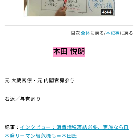
目次
全体
に戻る/
本記事
に戻る
本田 悦朗
元 大蔵官僚・元 内閣官房参与
右派／与党寄り
記事：
インタビュー：消費増税凍結必要、実施なら日
本発リーマン級危機も＝本田氏