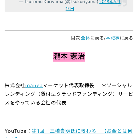
— Tsutomu Kuriyama (@Tsukuriyama)
2019年5月
15日
目次
全体
に戻る/
本記事
に戻る
瀧本 憲治
株式会社
maneo
マーケット代表取締役 ＊ソーシャル
レンディング（貸付型クラウドファンディング）サービ
スをやっている会社の代表
YouTube：
第1回 三橋貴明氏に教わる 【お金とは何