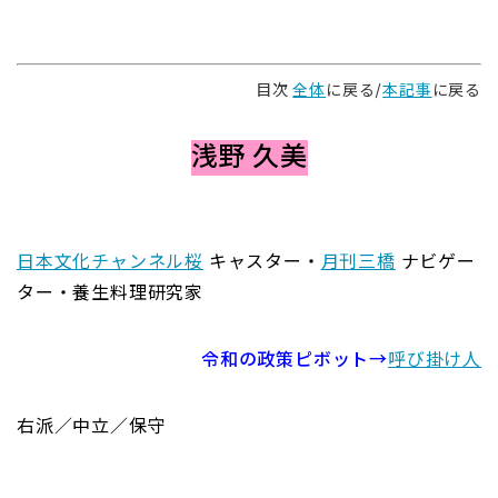
目次
全体
に戻る/
本記事
に戻る
浅野 久美
日本文化チャンネル桜
キャスター・
月刊三橋
ナビゲー
ター・養生料理研究家
令和の政策ピボット→
呼び掛け人
右派／中立／保守