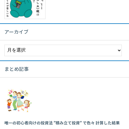
アーカイブ
ア
ー
カ
イ
まとめ記事
ブ
唯一の初心者向けの投資法 ”積み立て投資” で色々 計算した結果