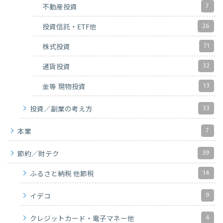
7
不動産投資
26
投資信託・ETF他
71
株式投資
32
通貨投資
13
金等 現物投資
33
投資／副業の考え方
7
本業
39
節約／財テク
14
ふるさと納税 他節税
9
イデコ
4
クレジットカード・電子マネー他