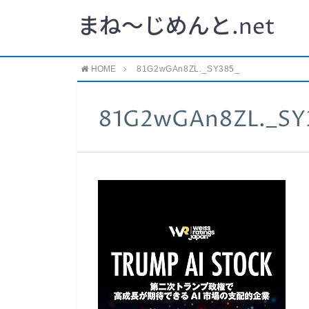
まね～じめんと.net
HOME
81G2wGAn8ZL._SY385_
81G2wGAn8ZL._SY