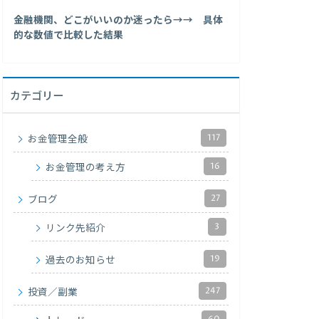
金融機関、どこがいいのか迷ったら→→ 具体
的な数値で比較した結果
カテゴリー
117
お金管理全般
16
お金管理の考え方
27
ブログ
3
リンク先紹介
19
過去のお知らせ
247
投資／副業