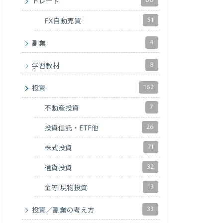
60
トレード
51
FX自動売買
4
副業
8
学習教材
162
投資
7
不動産投資
26
投資信託・ETF他
71
株式投資
32
通貨投資
13
金等 現物投資
33
投資／副業の考え方