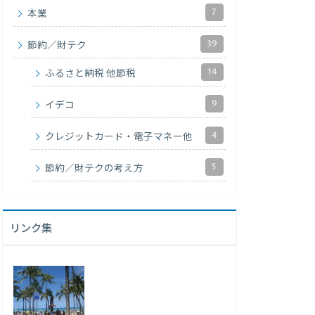
7
本業
39
節約／財テク
14
ふるさと納税 他節税
9
イデコ
4
クレジットカード・電子マネー他
5
節約／財テクの考え方
リンク集