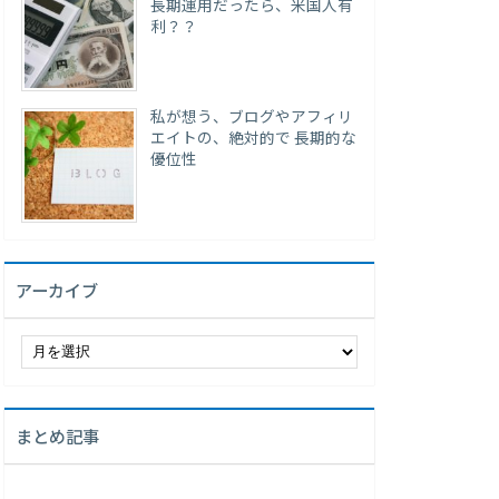
長期運用だったら、米国人有
利？？
私が想う、ブログやアフィリ
エイトの、絶対的で 長期的な
優位性
アーカイブ
ア
ー
カ
イ
まとめ記事
ブ