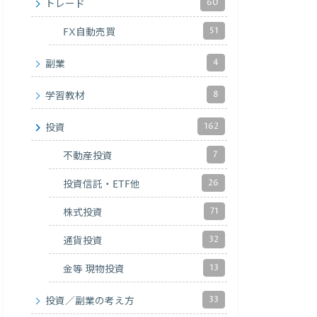
60
トレード
51
FX自動売買
4
副業
8
学習教材
162
投資
7
不動産投資
26
投資信託・ETF他
71
株式投資
32
通貨投資
13
金等 現物投資
33
投資／副業の考え方