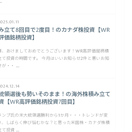
…
025.01.11
み立て8回目で2度目！のカナダ株投資【WR
評価銘柄投資】
様、あけましておめでとうございます！WR高評価銘柄積
立て投資の時間です。 今月はいいお知らせ2件と悪いお知
せが・・ …
024.12.14
統領選後も勢いそのまま！の海外株積み立て
資【WR高評価銘柄投資7回目】
ランプ氏の米大統領選勝利から1か月・・・トレンドが変
り、しばらく伸び悩むかな？と思った米国株・カナダ株積
立て投資 …