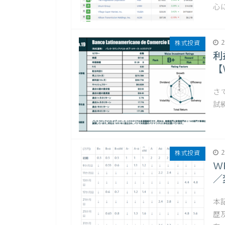
心
2
株式投資
利
【
さ
試
2
株式投資
W
／
本
歴