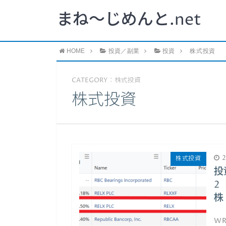
まね～じめんと.net
HOME
投資／副業
投資
株式投資
CATEGORY：株式投資
株式投資
2
株式投資
投
2
株
W