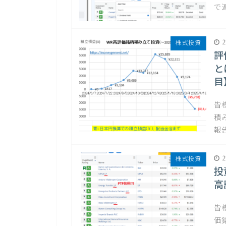
で
2
株式投資
評
と
目
皆
積
報
2
株式投資
投
高
皆
価