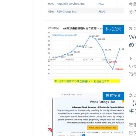
今
その
2
株式投資
W
め
ト
い
始
2
株式投資
【
キ
悲
告