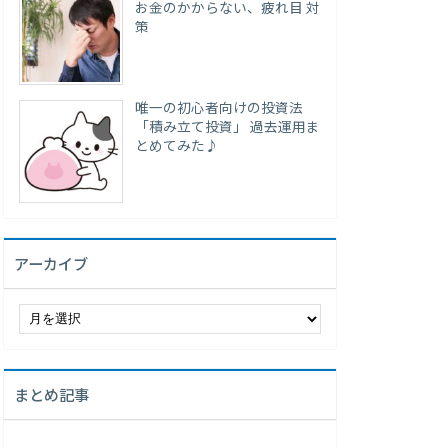
お金のかからない、疲れ目 対
策
唯一の初心者向けの投資法
「積み立て投資」 過去運用ま
とめてみた♪
アーカイブ
ア
ー
カ
イ
まとめ記事
ブ