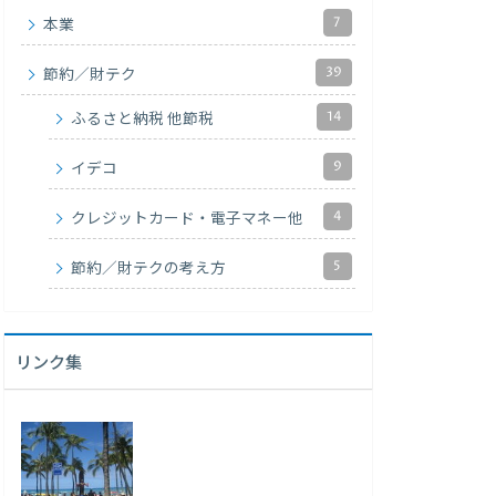
7
本業
39
節約／財テク
14
ふるさと納税 他節税
9
イデコ
4
クレジットカード・電子マネー他
5
節約／財テクの考え方
リンク集