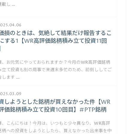
連載し …
025.04.06
価損のときは、気絶して結果だけ報告するこ
にする1【WR高評価銘柄積み立て投資11回
】
様、お元気にやっておられますか？今月のWR高評価銘柄
み立て投資も別の用事で来週末多忙のため、前倒ししてご
告します …
025.03.09
資しようとした銘柄が買えなかった件【WR
評価銘柄積み立て投資10回目】#PTP銘柄
様、こんにちは！今月は、いつもと少々異なり、WR高評
銘柄への投資をしようとしたら、買えなかった出来事を中