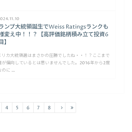
024.11.10
ランプ大統領誕生でWeiss Ratingsランクも
様変え中！！？【高評価銘柄積み立て投資6
目】
メリカ大統領選はまさかの圧勝でしたね・・！？ここまで
道が偏向しているとは思いませんでした。2016年から2度
なのに …
4
5
6
7
8