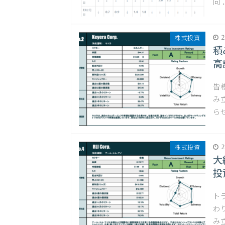
向 
2
株式投資
積
高
皆
み
ら
2
株式投資
大
投
ト
わ
み