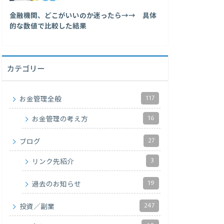
金融機関、どこがいいのか迷ったら→→ 具体
的な数値で比較した結果
カテゴリー
117
お金管理全般
16
お金管理の考え方
27
ブログ
3
リンク先紹介
19
過去のお知らせ
247
投資／副業