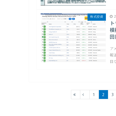
2
株式投資
ト
模
回
ア
報
目
1
2
3