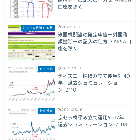
額控除－の記入の仕方２ ＊NISA
口座を除く
2022.02.13
ふるさと納税 他節税
米国株配当の確定申告－外国税
額控除－の記入の仕方 ＊NISA口
座を除く
2021.10.31
株式投資
ディズニー株積み立て運用5~40
年 過去シュミュレーショ
ン-2110
2021.08.16
株式投資
京セラ株積み立て運用5~37年
過去シュミュレーション-2108