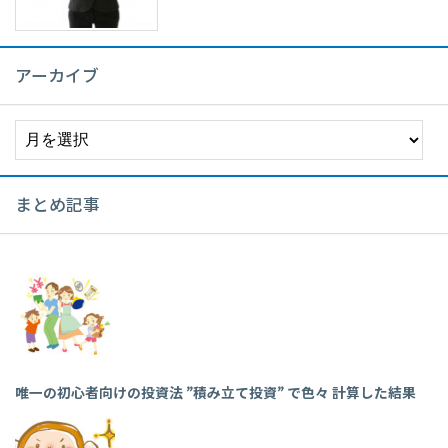
アーカイブ
ア
ー
カ
イ
まとめ記事
ブ
唯一の初心者向けの投資法 ”積み立て投資” で色々 計算した結果