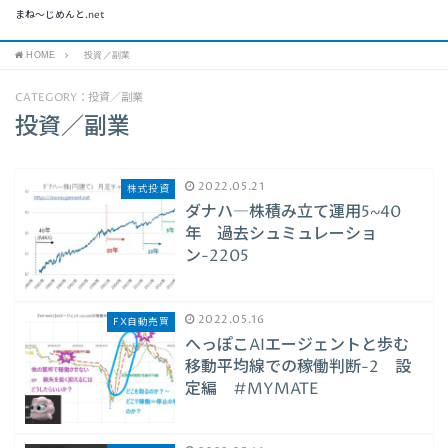
まね～じめんと.net
HOME
投資／副業
CATEGORY：投資／副業
投資／副業
2022.05.21
株式投資
ダナハ―株積み立て運用5~40
年 過去シュミュレーショ
ン-2205
2022.05.16
FX自動売買
へっぽこAIエージェントと歩む
移動平均線での稼働判断-2 設
定編 #MYMATE