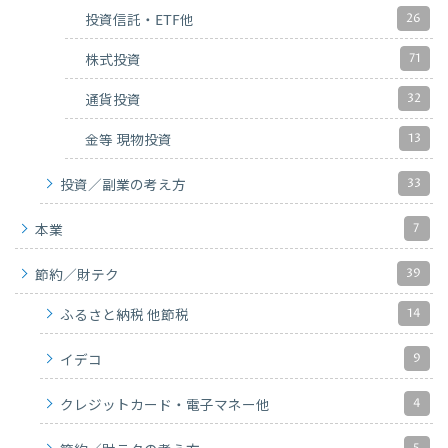
26
投資信託・ETF他
71
株式投資
32
通貨投資
13
金等 現物投資
33
投資／副業の考え方
7
本業
39
節約／財テク
14
ふるさと納税 他節税
9
イデコ
4
クレジットカード・電子マネー他