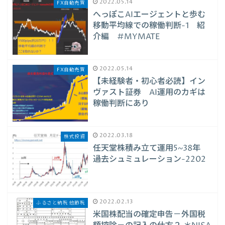
2022.05.14
FX自動売買
へっぽこAIエージェントと歩む
移動平均線での稼働判断-1 紹
介編 #MYMATE
2022.05.14
FX自動売買
【未経験者・初心者必読】イン
ヴァスト証券 AI運用のカギは
稼働判断にあり
2022.03.18
株式投資
任天堂株積み立て運用5~38年
過去シュミュレーション-2202
2022.02.13
ふるさと納税 他節税
米国株配当の確定申告－外国税