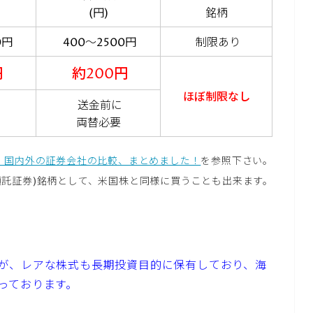
(円)
銘柄
0円
400～2500円
制限あり
円
約200円
ほぼ制限なし
送金前に
両替必要
株、国内外の証券会社の比較、まとめました！
を参照下さい。
米預託証券)銘柄として、米国株と同様に買うことも出来ます。
が、レアな株式も長期投資目的に保有しており、海
っております。