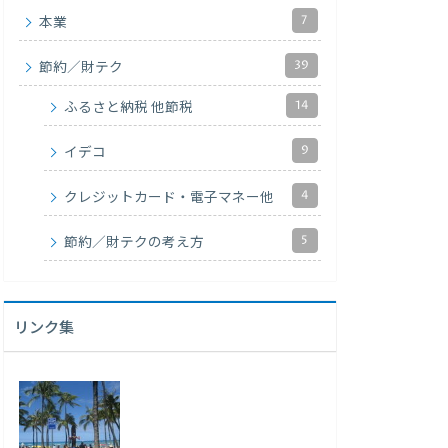
7
本業
39
節約／財テク
14
ふるさと納税 他節税
9
イデコ
4
クレジットカード・電子マネー他
5
節約／財テクの考え方
リンク集