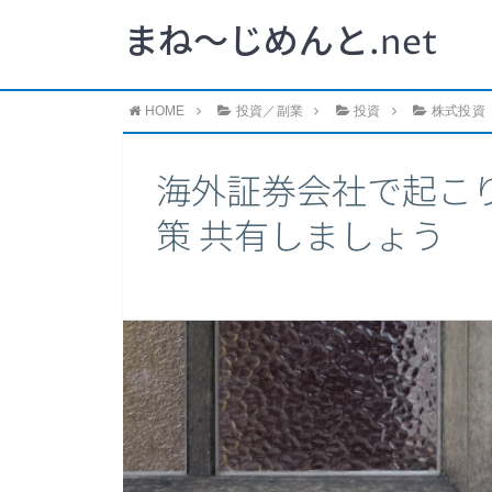
まね～じめんと.net
HOME
投資／副業
投資
株式投資
海外証券会社で起こり
策 共有しましょう