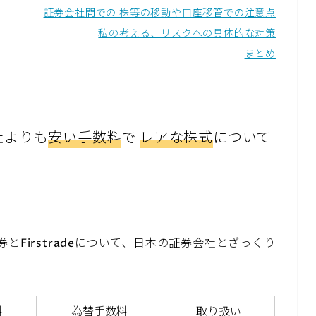
証券会社間での 株等の移動や口座移管での注意点
私の考える、リスクへの具体的な対策
まとめ
社よりも
安い手数料
で
レアな株式
について
とFirstradeについて、日本の証券会社とざっくり
料
為替手数料
取り扱い