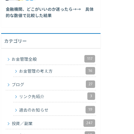
金融機関、どこがいいのか迷ったら→→ 具体
的な数値で比較した結果
カテゴリー
117
お金管理全般
16
お金管理の考え方
27
ブログ
3
リンク先紹介
19
過去のお知らせ
247
投資／副業