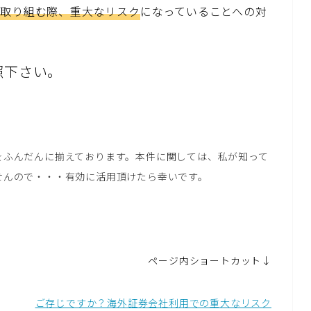
に取り組む際、重大なリスク
になっていることへの対
照下さい。
をふんだんに揃えております。本件に関しては、私が知って
せんので・・・有効に活用頂けたら幸いです。
ページ内ショートカット↓
ご存じですか？海外証券会社利用での重大なリスク