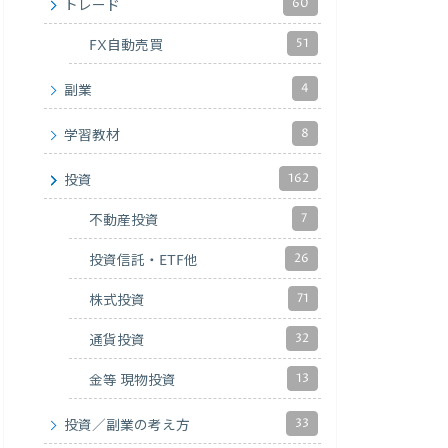
60
トレード
51
FX自動売買
4
副業
8
学習教材
162
投資
7
不動産投資
26
投資信託・ETF他
71
株式投資
32
通貨投資
13
金等 現物投資
33
投資／副業の考え方