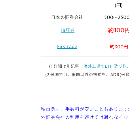
(円)
日本の証券会社
500～250
約100
IB証券
Firstrade
約300円
(1 詳細は別記事：
海外上場のETF 及び
(2 米国では、米国以外の株式を、ADR(
私自身も、手数料が安いこともあります
外証券会社の利用を避けては通れなくな