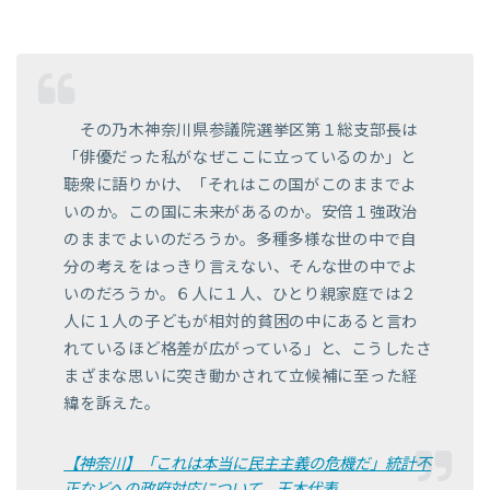
その乃木神奈川県参議院選挙区第１総支部長は
「俳優だった私がなぜここに立っているのか」と
聴衆に語りかけ、「それはこの国がこのままでよ
いのか。この国に未来があるのか。安倍１強政治
のままでよいのだろうか。多種多様な世の中で自
分の考えをはっきり言えない、そんな世の中でよ
いのだろうか。６人に１人、ひとり親家庭では２
人に１人の子どもが相対的貧困の中にあると言わ
れているほど格差が広がっている」と、こうしたさ
まざまな思いに突き動かされて立候補に至った経
緯を訴えた。
【神奈川】「これは本当に民主主義の危機だ」統計不
正などへの政府対応について、玉木代表