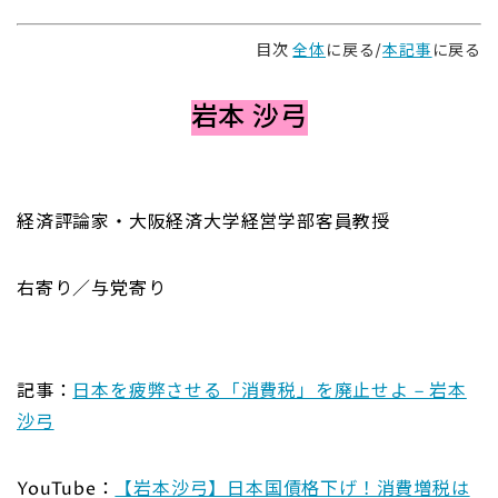
目次
全体
に戻る/
本記事
に戻る
岩本 沙弓
経済評論家・大阪経済大学経営学部客員教授
右寄り／与党寄り
記事：
日本を疲弊させる「消費税」を廃止せよ – 岩本
沙弓
YouTube：
【岩本沙弓】日本国債格下げ！消費増税は