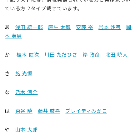
下記リストには、情報発信されている方と実は気づい
ている方 2タイプ載せています。
あ
浅田 統一郎
麻生 太郎
安藤 裕
岩本 沙弓
岡
本 英男
か
桂木 健次
川田 ただひさ
岸 政彦
北田 暁大
さ
施 光恒
な
乃木 涼介
は
東谷 暁
藤井 厳喜
ブレイディみかこ
や
山本 太郎