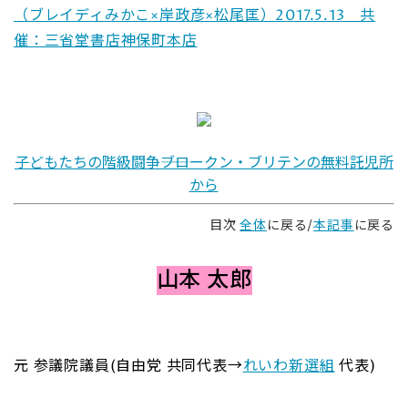
（ブレイディみかこ×岸政彦×松尾匡）2017.5.13 共
催：三省堂書店神保町本店
子どもたちの階級闘争――ブロークン・ブリテンの無料託児所
から
目次
全体
に戻る/
本記事
に戻る
山本 太郎
元 参議院議員(自由党 共同代表→
れいわ新選組
代表)