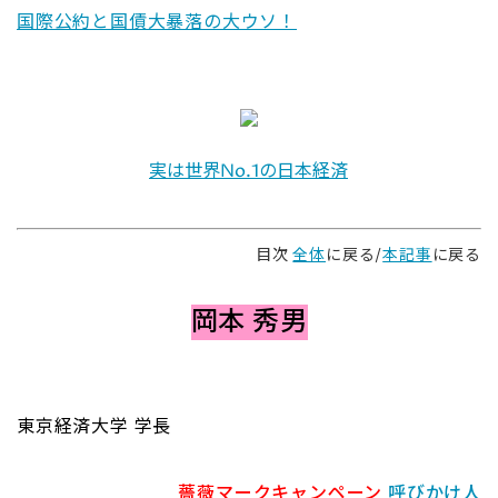
国際公約と国債大暴落の大ウソ！
実は世界No.1の日本経済
目次
全体
に戻る/
本記事
に戻る
岡本 秀男
東京経済大学 学長
薔薇マークキャンペーン
呼びかけ人