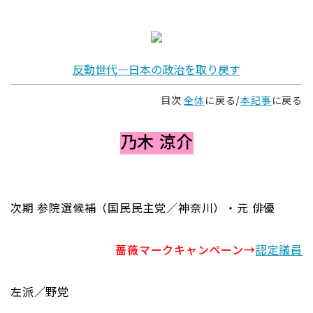
反動世代―日本の政治を取り戻す
目次
全体
に戻る/
本記事
に戻る
乃木 涼介
次期 参院選候補（国民民主党／神奈川）・元 俳優
薔薇マークキャンペーン→
認定議員
左派／野党