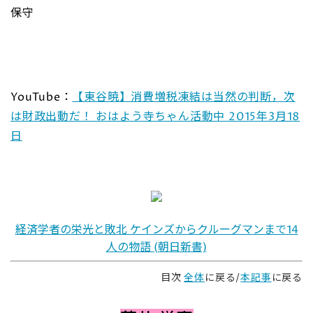
保守
YouTube：
【東谷暁】消費増税凍結は当然の判断，次
は財政出動だ！ おはよう寺ちゃん活動中 2015年3月18
日
経済学者の栄光と敗北 ケインズからクルーグマンまで14
人の物語 (朝日新書)
目次
全体
に戻る/
本記事
に戻る