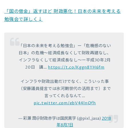
「国の借金」返すほど 財政悪化！日本の未来を考える
勉強会で詳しく↓
「日本の未来を考える勉強会」ー「危機感のない
日本」の危機〜経済成長なくして財政再建なし、
インフラなくして経済成長なし〜ー平成30年2月
20日 講…
https://t.co/Kggn8YH6fm
インフラや財政出動だけでなく、こういった事
（安藤議員提言では氷河期世代の活用まで）まで
言ってくれるなんて…
pic.twitter.com/ebV44lnQfh
— 彩瀬 潤＠財政赤字は国民黒字 (@pixl_jasa)
2018
年8月7日