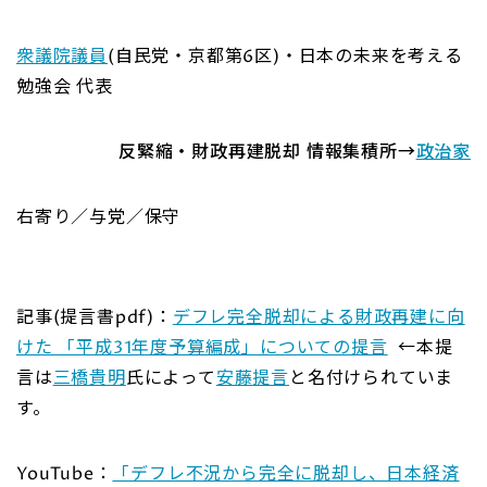
衆議院議員
(自民党・京都第6区)・日本の未来を考える
勉強会 代表
反緊縮・財政再建脱却 情報集積所→
政治家
右寄り／与党／保守
記事(提言書pdf)：
デフレ完全脱却による財政再建に向
けた 「平成31年度予算編成」についての提言
←本提
言は
三橋貴明
氏によって
安藤提言
と名付けられていま
す。
YouTube：
「デフレ不況から完全に脱却し、日本経済