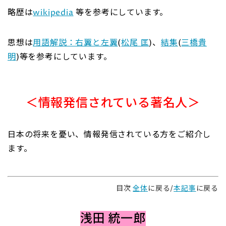
略歴は
wikipedia
等を参考にしています。
思想は
用語解説：右翼と左翼
(
松尾 匡
)、
結集
(
三橋貴
明
)等を参考にしています。
＜情報発信されている著名人＞
日本の将来を憂い、情報発信されている方をご紹介し
ます。
目次
全体
に戻る/
本記事
に戻る
浅田 統一郎