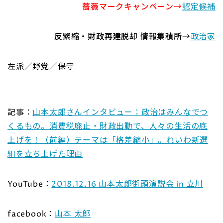
薔薇マークキャンペーン→
認定候補
反緊縮・財政再建脱却 情報集積所→
政治家
左派／野党／保守
記事：
山本太郎さんインタビュー：政治はみんなでつ
くるもの。消費税廃止・財政出動で、人々の生活の底
上げを！（前編）テーマは「格差縮小」。れいわ新選
組を立ち上げた理由
YouTube：
2018.12.16 山本太郎街頭演説会 in 立川
facebook：
山本 太郎