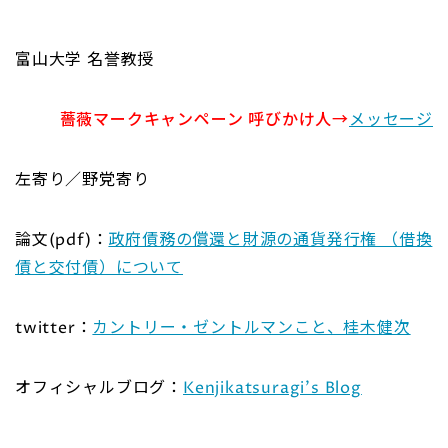
富山大学 名誉教授
薔薇マークキャンペーン 呼びかけ人→
メッセージ
左寄り／野党寄り
論文(pdf)：
政府債務の償還と財源の通貨発行権 （借換
債と交付債）について
twitter：
カントリー・ゼントルマンこと、桂木健次
オフィシャルブログ：
Kenjikatsuragi’s Blog