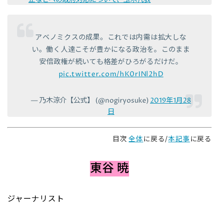
アベノミクスの成果。これでは内需は拡大しな
い。働く人達こそが豊かになる政治を。このまま
安倍政権が続いても格差がひろがるだけだ。
pic.twitter.com/hK0rINl2hD
— 乃木涼介【公式】 (@nogiryosuke)
2019年1月28
日
目次
全体
に戻る/
本記事
に戻る
東谷 暁
ジャーナリスト