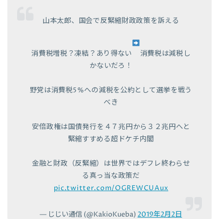
山本太郎、国会で反緊縮財政政策を訴える
消費税増税？凍結？あり得ない
消費税は減税し
かないだろ！
野党は消費税5%への減税を公約として選挙を戦う
べき
安倍政権は国債発行を４７兆円から３２兆円へと
緊縮すすめる超ドケチ内閣
金融と財政（反緊縮）は世界ではデフレ終わらせ
る真っ当な政策だ
pic.twitter.com/OGREWCUAux
— じじい通信 (@KakioKueba)
2019年2月2日