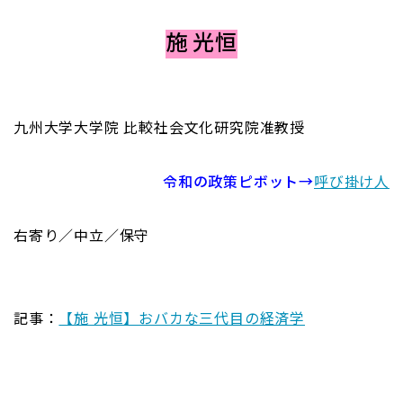
施 光恒
九州大学大学院 比較社会文化研究院准教授
令和の政策ピボット→
呼び掛け人
右寄り／中立／保守
記事：
【施 光恒】おバカな三代目の経済学