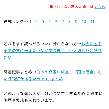
騙されてない著名人 全ては
こちら
連載リンク→
1
2
3
4
6
7
8
9
10
11
どれをまず読んだらいいか分からない方→
お金に困る
全ての方に伝えたい話があります ～大切なひと護り
たい
関連記事まとめ→
日本の衰退←原点に「国の借金」と
いう“嘘”があるためです-まとめ
どのような著名人か、分かりやすくするために 簡単に
略歴や思想も入れています。