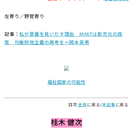
左寄り／野党寄り
記事：
私が意義を見いだす理由 MMTは新次元の政
策 均衡財政主義の再考を＝岡本英男
福祉国家の可能性
目次
全体
に戻る/
本記事
に戻る
桂木 健次