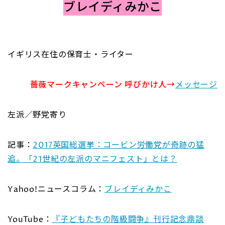
ブレイディみかこ
イギリス在住の保育士・ライター
薔薇マークキャンペーン 呼びかけ人→
メッセージ
左派／野党寄り
記事：
2017英国総選挙：コービン労働党が奇跡の猛
追。「21世紀の左派のマニフェスト」とは？
Yahoo!ニュースコラム：
ブレイディみかこ
YouTube：
『子どもたちの階級闘争』刊行記念鼎談