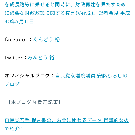
を成長路線に乗せると同時に、財政再建を果たすため
に必要な財政政策に関する提言(Ver.2)」記者会見 平成
30年5月11日
facebook：
あんどう 裕
twitter：
あんどう 裕
オフィシャルブログ：
自民党衆議院議員 安藤ひろしの
ブログ
【本ブログ内 関連記事】
自民党若手 提言書の、お金に関わるデータ 衝撃的なの
で紹介！