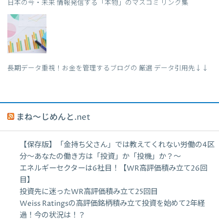
日本の今・未来 情報発信する「本物」のマスコミ リンク集
長期データ重視！お金を管理するブログの 厳選 データ引用先↓↓
まね～じめんと.net
【保存版】「金持ち父さん」では教えてくれない労働の4区
分〜あなたの働き方は「投資」か「投機」か？〜
エネルギーセクターは6社目！【WR高評価積み立て26回
目】
投資先に迷ったWR高評価積み立て25回目
Weiss Ratingsの高評価銘柄積み立て投資を始めて2年経
過！今の状況は！？