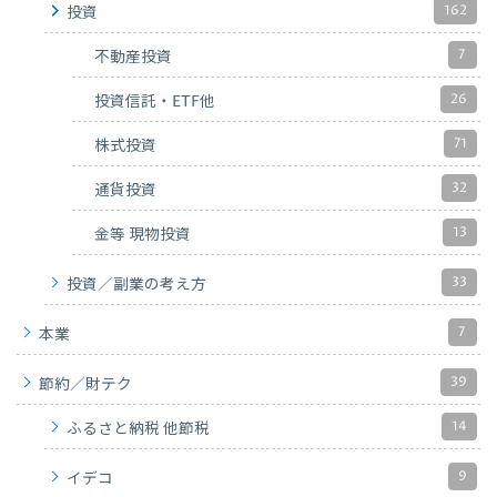
162
投資
7
不動産投資
26
投資信託・ETF他
71
株式投資
32
通貨投資
13
金等 現物投資
33
投資／副業の考え方
7
本業
39
節約／財テク
14
ふるさと納税 他節税
9
イデコ